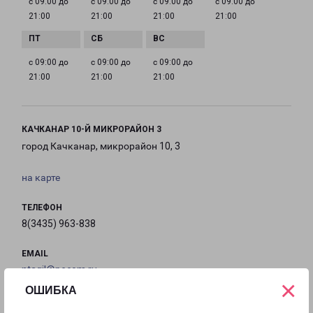
с 09:00 до
с 09:00 до
с 09:00 до
с 09:00 до
21:00
21:00
21:00
21:00
с 09:00 до
с 09:00 до
с 09:00 до
21:00
21:00
21:00
КАЧКАНАР 10-Й МИКРОРАЙОН 3
город Качканар, микрорайон 10, 3
на карте
ТЕЛЕФОН
8(3435) 963-838
EMAIL
ntagil@pecom.ru
×
ОШИБКА
ГРАФИК РАБОТЫ