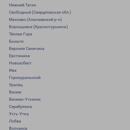
Нижний Тагил
Свободный (Свердловская обл.)
Махнево (Алапаевский р-н)
Воронцовка (Краснотурьинск)
Тёплая Гора
Быньги
Верхняя Синячиха
Евстюниха
Новоасбест
Ива
Горноуральский
Уралец
Висим
Висимо-Уткинск
Серебрянка
Усть-Утка
Лобва
Волчанск