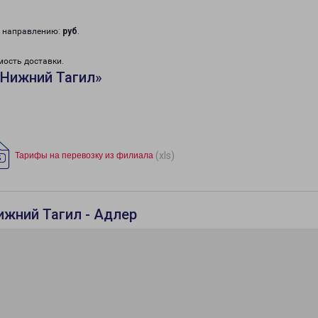
у направлению:
руб
.
мость доставки.
«Нижний Тагил»
(xls)
Тарифы на перевозку из филиала
ижний Тагил - Адлер