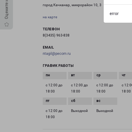
город Качканар, микрорайон 10, 3
error
на карте
ТЕЛЕФОН
8(3435) 963-838
EMAIL
ntagil@pecom.ru
ГРАФИК РАБОТЫ
с 12:00 до
с 12:00 до
с 12:00 до
с 12:0
18:00
18:00
18:00
18:00
с 12:00 до
Выходной
Выходной
18:00