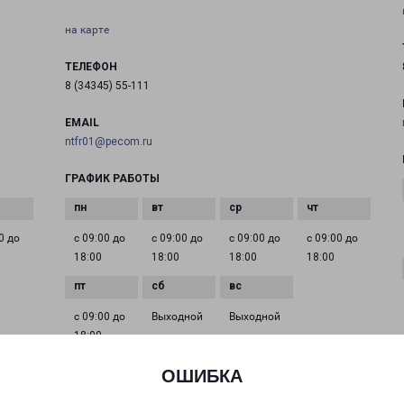
на карте
ТЕЛЕФОН
8 (34345) 55-111
EMAIL
ntfr01@pecom.ru
ГРАФИК РАБОТЫ
0 до
с 09:00 до
с 09:00 до
с 09:00 до
с 09:00 до
18:00
18:00
18:00
18:00
с 09:00 до
Выходной
Выходной
18:00
ОШИБКА