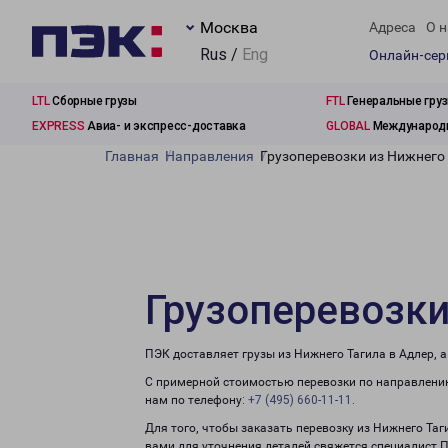
Москва
Адреса
О н
Rus /
Eng
Онлайн-се
LTL
Сборные грузы
FTL
Генеральные гру
EXPRESS
Авиа- и экспресс-доставка
GLOBAL
Международн
Главная
Направления
Грузоперевозки из Нижнего 
Грузоперевозки
ПЭК доставляет грузы из Нижнего Тагила в Адлер, 
С примерной стоимостью перевозки по направлению
нам по телефону:
+7 (495) 660-11-11
.
Для того, чтобы заказать перевозку из Нижнего Таг
вами для уточнения деталей свяжется специалист 