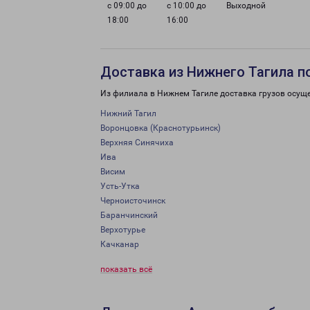
с 09:00 до
с 10:00 до
Выходной
18:00
16:00
Доставка из Нижнего Тагила п
Из филиала в Нижнем Тагиле доставка грузов осущ
Нижний Тагил
Воронцовка (Краснотурьинск)
Верхняя Синячиха
Ива
Висим
Усть-Утка
Черноисточинск
Баранчинский
Верхотурье
Качканар
показать всё