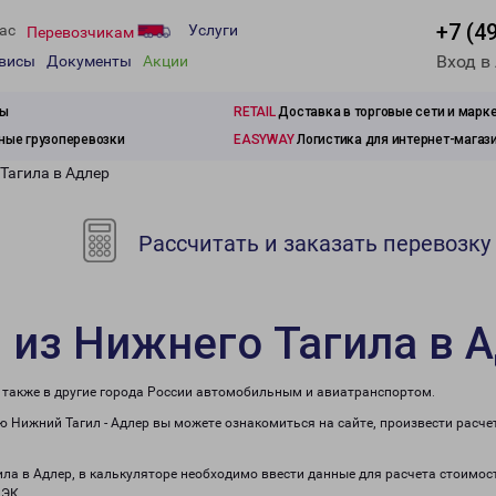
+7 (4
ас
Услуги
Перевозчикам
Вход в
рвисы
Документы
Акции
зы
RETAIL
Доставка в торговые сети и марк
ые грузоперевозки
EASYWAY
Логистика для интернет-магаз
Тагила в Адлер
Рассчитать и заказать перевозку
 из Нижнего Тагила в 
а также в другие города России автомобильным и авиатранспортом.
 Нижний Тагил - Адлер вы можете ознакомиться на сайте, произвести расч
ила в Адлер, в калькуляторе необходимо ввести данные для расчета стоимос
ПЭК.