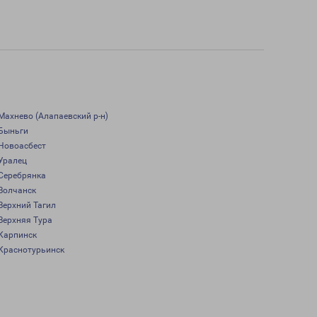
Махнево (Алапаевский р-н)
Быньги
Новоасбест
Уралец
Серебрянка
Волчанск
Верхний Тагил
Верхняя Тура
Карпинск
Краснотурьинск