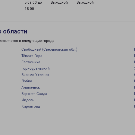
с 09:00 до
Выходной
Выходной
18:00
о области
ествляется в следующие города:
Свободный (Свердловская обл.)
Тёплая Гора
Евстюниха
Горноуральский
Висимо-Уткинск
Лобва
Алапаевск
Верхняя Салда
Ивдель
Кировград