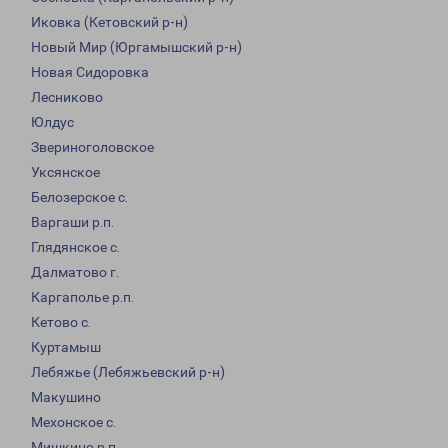
Иковка (Кетовский р-н)
Новый Мир (Юргамышский р-н)
Новая Сидоровка
Лесниково
Юлдус
Звериноголовское
Уксянское
Белозерское с.
Варгаши р.п.
Глядянское с.
Далматово г.
Каргаполье р.п.
Кетово с.
Куртамыш
Лебяжье (Лебяжьевский р-н)
Макушино
Мехонское с.
Мишкино р.п.