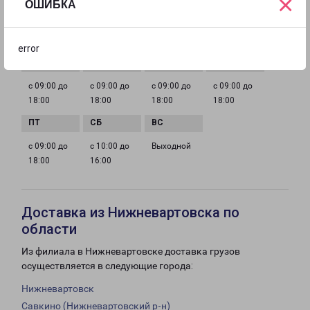
×
ОШИБКА
kurgan@pecom.ru
ГРАФИК РАБОТЫ
error
с 09:00 до
с 09:00 до
с 09:00 до
с 09:00 до
18:00
18:00
18:00
18:00
с 09:00 до
с 10:00 до
Выходной
18:00
16:00
Доставка из Нижневартовска по
области
Из филиала в Нижневартовске доставка грузов
осуществляется в следующие города:
Нижневартовск
Савкино (Нижневартовский р-н)