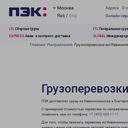
Москва
Адреса
О н
Rus /
Eng
Онлайн-се
LTL
Сборные грузы
FTL
Генеральные гру
EXPRESS
Авиа- и экспресс-доставка
GLOBAL
Международн
Главная
Направления
Грузоперевозки из Невинно
Грузоперевозки
ПЭК доставляет грузы из Невинномысска в Екатери
С примерной стоимостью перевозки по направлению
позвонить нам по телефону:
+7 (495) 660-11-11
.
Для того, чтобы заказать перевозку из Невинномыс
заявки с вами для уточнения деталей свяжется спе