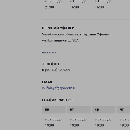
с 09:00 до
с 10:00 до
с 10:00 до
21:00
16:00
16:00
ВЕРХНИЙ УФАЛЕЙ
Челябинская область, г.Верхний Уфалей,
ул.Прямицына, д. 30А
на карте
ТЕЛЕФОН
8 (35164) 3-59-59
EMAIL
v-ufaley-fr@pecom.ru
ГРАФИК РАБОТЫ
с 09:00 до
с 09:00 до
с 09:00 до
с 09:0
19:00
19:00
19:00
19:00