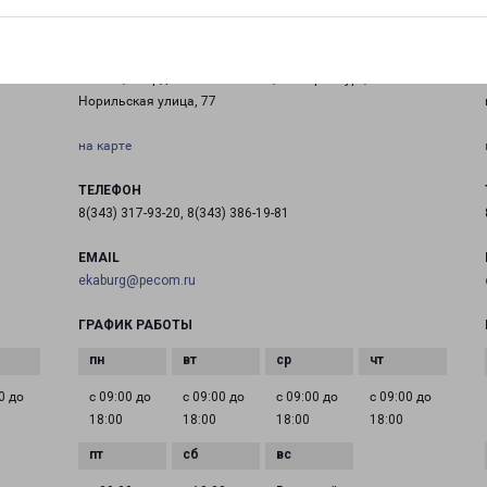
ЕКАТЕРИНБУРГ СЕВЕР
Россия, Свердловская область, Екатеринбург,
Норильская улица, 77
на карте
ТЕЛЕФОН
8(343) 317-93-20, 8(343) 386-19-81
EMAIL
ekaburg@pecom.ru
ГРАФИК РАБОТЫ
0 до
с 09:00 до
с 09:00 до
с 09:00 до
с 09:00 до
18:00
18:00
18:00
18:00