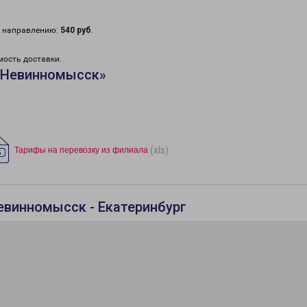
у направлению:
540 руб
.
мость доставки.
«Невинномысск»
(xls)
Тарифы на перевозку из филиала
евинномысск - Екатеринбург