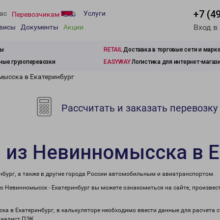
+7 (4
ас
Услуги
Перевозчикам
Вход в
рвисы
Документы
Акции
зы
RETAIL
Доставка в торговые сети и марк
ые грузоперевозки
EASYWAY
Логистика для интернет-магаз
мысска в Екатеринбург
Рассчитать и заказать перевозку
 из Невинномысска в Е
нбург, а также в другие города России автомобильным и авиатранспортом.
 Невинномысск - Екатеринбург вы можете ознакомиться на сайте, произвес
ска в Екатеринбург, в калькуляторе необходимо ввести данные для расчета 
циалист ПЭК.