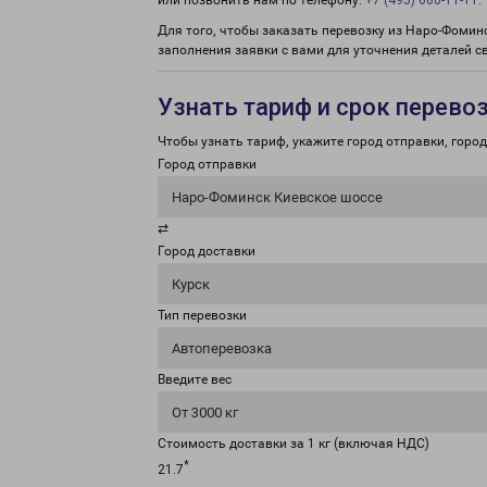
или позвонить нам по телефону:
+7 (495) 660-11-11
.
Для того, чтобы заказать перевозку из Наро-Фомин
заполнения заявки с вами для уточнения деталей с
Узнать тариф и срок перево
Чтобы узнать тариф, укажите город отправки, город 
Город отправки
Наро-Фоминск Киевское шоссе
⇄
Город доставки
Курск
Тип перевозки
Автоперевозка
Введите вес
От 3000 кг
Стоимость доставки за 1 кг (включая НДС)
*
21.7