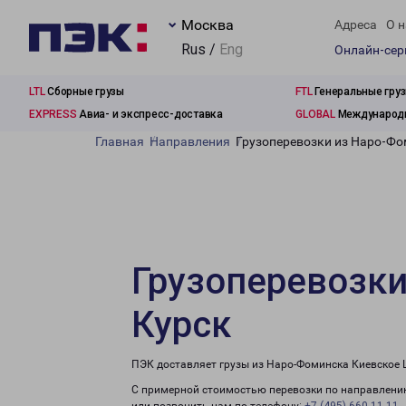
Москва
Адреса
О н
Rus /
Eng
Онлайн-се
LTL
Сборные грузы
FTL
Генеральные гру
EXPRESS
Авиа- и экспресс-доставка
GLOBAL
Международн
Главная
Направления
Грузоперевозки из Наро-Фо
Грузоперевозки
Курск
ПЭК доставляет грузы из Наро-Фоминска Киевское Ш
С примерной стоимостью перевозки по направлению