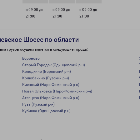
с 09:00 до
с 09:00 до
с 09:00 до
21:00
21:00
21:00
иевское Шоссе по области
вка грузов осуществляется в следующие города:
Вороново
Старый Городок (Одинцовский р-н)
Колодкино (Боровский р-н)
Колюбакино (Рузский р-н)
Киевский (Наро-Фоминский р-н)
Новая Ольховка (Наро-Фоминский р-н)
Атепцево (Наро-Фоминский р-н)
Руза (Рузский р-н)
Кубинка (Одинцовский р-н)
и