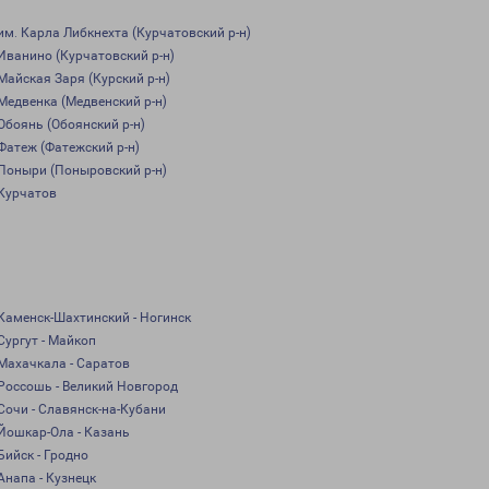
им. Карла Либкнехта (Курчатовский р-н)
Иванино (Курчатовский р-н)
Майская Заря (Курский р-н)
Медвенка (Медвенский р-н)
Обоянь (Обоянский р-н)
Фатеж (Фатежский р-н)
Поныри (Поныровский р-н)
Курчатов
Каменск-Шахтинский - Ногинск
Сургут - Майкоп
Махачкала - Саратов
Россошь - Великий Новгород
Сочи - Славянск-на-Кубани
Йошкар-Ола - Казань
Бийск - Гродно
Анапа - Кузнецк