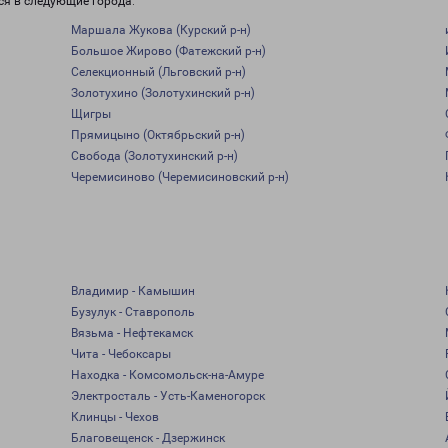
ся в следующие города:
Маршала Жукова (Курский р-н)
Большое Жирово (Фатежский р-н)
Селекционный (Льговский р-н)
Золотухино (Золотухинский р-н)
Щигры
Прямицыно (Октябрьский р-н)
Свобода (Золотухинский р-н)
Черемисиново (Черемисиновский р-н)
Владимир - Камышин
Бузулук - Ставрополь
Вязьма - Нефтекамск
Чита - Чебоксары
Находка - Комсомольск-на-Амуре
Электросталь - Усть-Каменогорск
Клинцы - Чехов
Благовещенск - Дзержинск