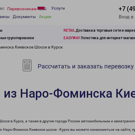
+7 (4
ас
Услуги
Перевозчикам
Вход в
рвисы
Документы
Акции
зы
RETAIL
Доставка в торговые сети и марк
ые грузоперевозки
EASYWAY
Логистика для интернет-магаз
минска Киевское Шоссе в Курск
Рассчитать и заказать перевозку
 из Наро-Фоминска Ки
оссе в Курск, а также в другие города России автомобильным и авиатрансп
 Наро-Фоминск Киевское шоссе - Курск вы можете ознакомиться на сайте, 