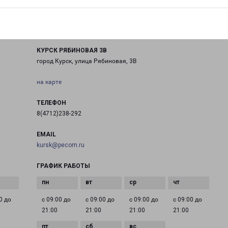
КУРСК РЯБИНОВАЯ 3В
город Курск, улица Рябиновая, 3В
на карте
ТЕЛЕФОН
8(4712)238-292
EMAIL
kursk@pecom.ru
ГРАФИК РАБОТЫ
0 до
с 09:00 до
с 09:00 до
с 09:00 до
с 09:00 до
21:00
21:00
21:00
21:00