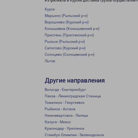
Из филиала в Курске доставка грузов осуществляет
Курск
Марьино (Рыльский р-н)
Ворошнево (Курский р-н)
Конышевка (Конышевский р-н)
Пристень (Пристенский р-н)
Рыльск (Рыльский р-н)
Сапогово (Курский р-н)
Солнцево (Солнцевский р-н)
Льгов
Другие направления
Вологда - Екатеринбург
Пенза - Ленинградская Станица
Томилино - Георгиевск
Рыбинск - Астана
Нижневартовск - Липецк
Калуга - Миасс
Краснодар - Урюпинск
Стамбул Олимпик - Зеленодольск