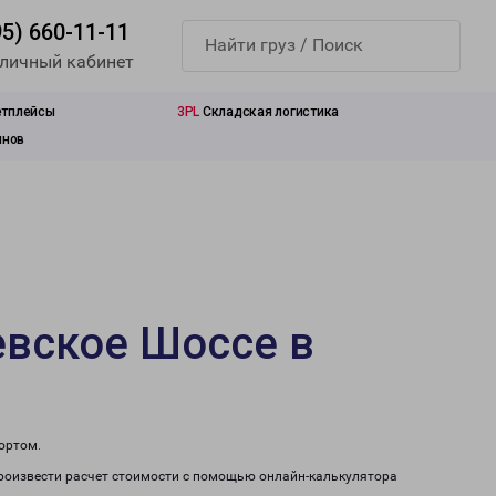
95) 660-11-11
 личный кабинет
етплейсы
3PL
Складская логистика
инов
евское Шоссе в
ортом.
произвести расчет стоимости с помощью онлайн-калькулятора