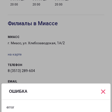
20:00
20:00
20:00
Филиалы в Миассе
МИАСС
г. Миасс, ул. Хлебозаводская, 1А/2
на карте
ТЕЛЕФОН
8 (3513) 289-604
EMAIL
miass-fr@pecom.ru
×
ОШИБКА
ГРАФИК РАБОТЫ
error