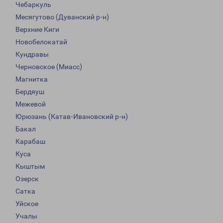
Чебаркуль
Месягутово (Дуванский р-н)
Верхние Киги
Новобелокатай
Кундравы
Черновское (Миасс)
Магнитка
Бердяуш
Межевой
Юрюзань (Катав-Ивановский р-н)
Бакал
Карабаш
Куса
Кыштым
Озерск
Сатка
Уйское
Учалы