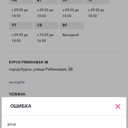
с 09:00 до
с 09:00 до
с 09:00 до
с 09:00 до
18:00
18:00
18:00
18:00
с 09:00 до
с 10:00 до
Выходной
18:00
16:00
КУРСК РЯБИНОВАЯ 3В
город Курск, улица Рябиновая, 3В
на карте
ТЕЛЕФОН
8(4712)238-292
×
ОШИБКА
EMAIL
kursk@pecom.ru
error