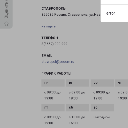
СТАВРОПОЛЬ
error
355035 Россия, Ставрополь, ул.Назара Енина 33
на карте
ТЕЛЕФОН
8(8652) 990-999
EMAIL
stavropol@pecom.ru
ГРАФИК РАБОТЫ
с 09:00 до
с 09:00 до
с 09:00 до
с 09:0
19:00
19:00
19:00
19:00
с 09:00 до
с 10:00 до
Выходной
19:00
16:00