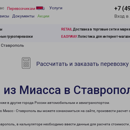
+7 (4
ас
Услуги
Перевозчикам
Вход в
рвисы
Документы
Акции
зы
RETAIL
Доставка в торговые сети и марк
ые грузоперевозки
EASYWAY
Логистика для интернет-магаз
в Ставрополь
Рассчитать и заказать перевозку
 из Миасса в Ставропо
также в другие города России автомобильным и авиатранспортом.
 Миасс - Ставрополь вы можете ознакомиться на сайте, произвести расчет
таврополь, в калькуляторе необходимо ввести данные для расчета стоимости 