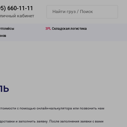
95) 660-11-11
 личный кабинет
етплейсы
3PL
Складская логистика
инов
ль
 стоимости с помощью онлайн-калькулятора или позвонить нам
доставки и заполнить заявку. После заполнения заявки с вами