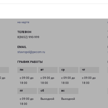
СТАВРОПОЛЬ ВОСТОК
Россия, Ставрополь, Заводская улица, 11
на карте
ТЕЛЕФОН
8(8652) 990-999
EMAIL
stavropol@pecom.ru
ГРАФИК РАБОТЫ
0 до
с 09:00 до
с 09:00 до
с 09:00 до
с 09:00 до
18:00
18:00
18:00
18:00
с 09:00 до
Выходной
Выходной
18:00