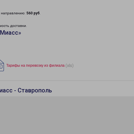
у направлению:
560 руб
.
мость доставки.
«Миасс»
(xls)
Тарифы на перевозку из филиала
иасс - Ставрополь