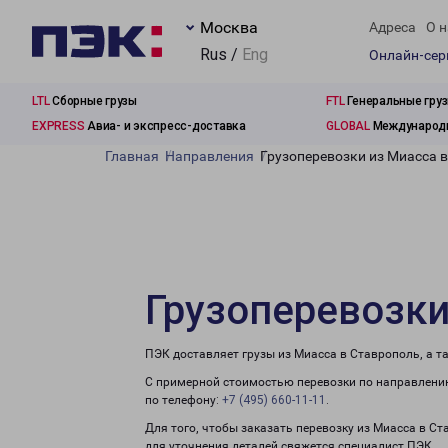
Москва
Адреса
О н
Rus /
Eng
Онлайн-се
LTL
Сборные грузы
FTL
Генеральные гру
EXPRESS
Авиа- и экспресс-доставка
GLOBAL
Международн
Главная
Направления
Грузоперевозки из Миасса 
Грузоперевозки
ПЭК доставляет грузы из Миасса в Ставрополь, а 
С примерной стоимостью перевозки по направлению
по телефону:
+7 (495) 660-11-11
.
Для того, чтобы заказать перевозку из Миасса в С
для уточнения деталей свяжется специалист ПЭК.