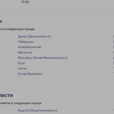
19:00
и
ся в следующие города:
Дуван (Дуванский р-н)
Чебаркуль
Новобелокатай
Магнитка
Юрюзань (Катав-Ивановский р-н)
Куса
Сатка
Катав-Ивановск
ласти
вляется в следующие города:
Яшалта (Яшалтинский р-н)