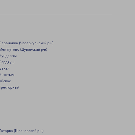
Барановка (Чебаркульский р-н)
Месягутово (Дуванский р-н)
Кундравы
Бердяуш
Бакал
Кыштым
Уйское
Трехгорный
Татарка (Шпаковский р-н)