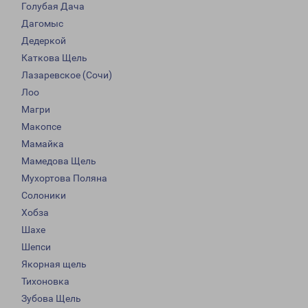
Голубая Дача
Дагомыс
Дедеркой
Каткова Щель
Лазаревское (Сочи)
Лоо
Магри
Макопсе
Мамайка
Мамедова Щель
Мухортова Поляна
Солоники
Хобза
Шахе
Шепси
Якорная щель
Тихоновка
Зубова Щель