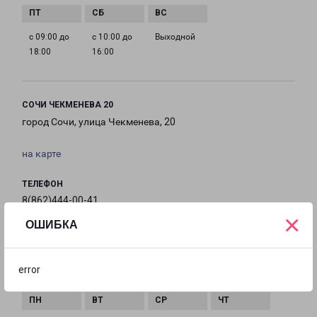
с 09:00 до
с 10:00 до
Выходной
18:00
16:00
СОЧИ ЧЕКМЕНЕВА 20
город Сочи, улица Чекменева, 20
на карте
ТЕЛЕФОН
8(862)444-00-41
×
ОШИБКА
EMAIL
sochi@pecom.ru
error
ГРАФИК РАБОТЫ