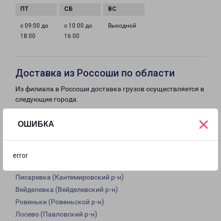
с 09:00 до
с 10:00 до
Выходной
18:00
16:00
Доставка из Россоши по области
Из филиала в Россоши доставка грузов осуществляется в
следующие города:
Россошь
×
ОШИБКА
Петропавловка (Петропавловский р-н)
Нижний Кисляй (Бутурлиновский р-н)
Нижний Мамон (Верхнемамонский р-н)
error
Журавка (Еланский р-н)
Писаревка (Кантемировский р-н)
Вейделевка (Вейделевский р-н)
Ровеньки (Ровеньской р-н)
Лосево (Павловский р-н)