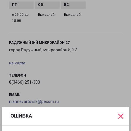
с 09:00 до
Выходной
Выходной
18:00
РАДУЖНЫЙ 5-Й МИКРОРАЙОН 27
город Радужный, микрорайон 5, 27
на карте
ТЕЛЕФОН
8(3466) 251-303
EMAIL
nizhnevartovsk@pecom.ru
×
ГРАФИК РАБОТЫ
ОШИБКА