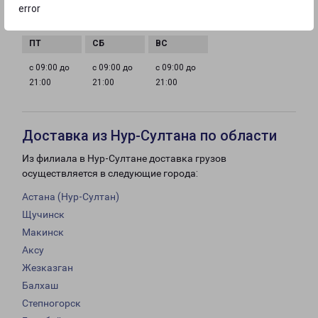
с 09:00 до
с 09:00 до
с 09:00 до
с 09:00 до
error
21:00
21:00
21:00
21:00
с 09:00 до
с 09:00 до
с 09:00 до
21:00
21:00
21:00
Доставка из Нур-Султана по области
Из филиала в Нур-Султане доставка грузов
осуществляется в следующие города:
Астана (Нур-Султан)
Щучинск
Макинск
Аксу
Жезказган
Балхаш
Степногорск