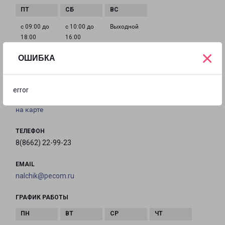
с 09:00 до
с 10:00 до
Выходной
18:00
16:00
×
ОШИБКА
НАЛЬЧИК ПРОСПЕКТ ЛЕНИНА 48
город Нальчик, проспект Ленина, 48
error
на карте
ТЕЛЕФОН
8(8662) 22-99-23
EMAIL
nalchik@pecom.ru
ГРАФИК РАБОТЫ