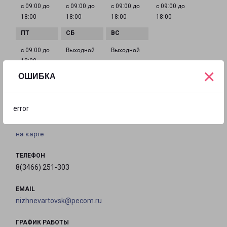
с 09:00 до
с 09:00 до
с 09:00 до
с 09:00 до
18:00
18:00
18:00
18:00
с 09:00 до
Выходной
Выходной
18:00
×
ОШИБКА
РАДУЖНЫЙ 5-Й МИКРОРАЙОН 27
error
город Радужный, микрорайон 5, 27
на карте
ТЕЛЕФОН
8(3466) 251-303
EMAIL
nizhnevartovsk@pecom.ru
ГРАФИК РАБОТЫ