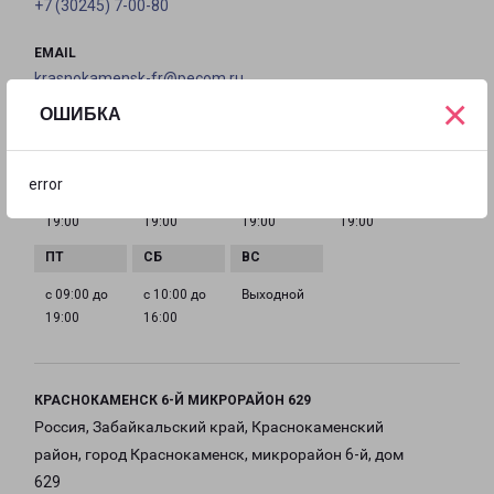
+7 (30245) 7-00-80
EMAIL
krasnokamensk-fr@pecom.ru
×
ОШИБКА
ГРАФИК РАБОТЫ
error
с 09:00 до
с 09:00 до
с 09:00 до
с 09:00 до
19:00
19:00
19:00
19:00
с 09:00 до
с 10:00 до
Выходной
19:00
16:00
КРАСНОКАМЕНСК 6-Й МИКРОРАЙОН 629
Россия, Забайкальский край, Краснокаменский
район, город Краснокаменск, микрорайон 6-й, дом
629