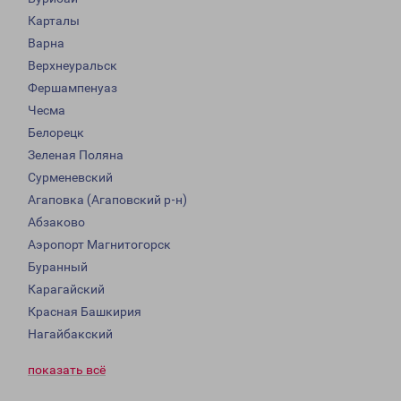
Карталы
Варна
Верхнеуральск
Фершампенуаз
Чесма
Белорецк
Зеленая Поляна
Сурменевский
Агаповка (Агаповский р-н)
Абзаково
Аэропорт Магнитогорск
Буранный
Карагайский
Красная Башкирия
Нагайбакский
показать всё