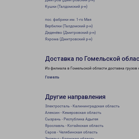
Дмитров (Дмитровский р-н)
Кушки (Талдомский р-н)
пос. фабрики им. 1-го Мая
Вербилки (Талдомский р-н)
Деденёво (Дмитровский р-н)
Яхрома (Дмитровский р-н)
Доставка по Гомельской обла
Из филиала в Гомельской области доставка грузов 
Гомель
Другие направления
Электросталь - Калининградская область
Алексин - Кемеровская область
Сызрань - Республика Адыгея
Ярославль - Котайкская область
Саров - Челябинская область
Энгельс - Брянская область