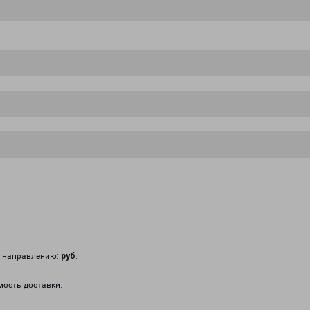
у направлению:
руб
.
мость доставки.