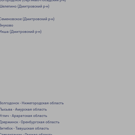
Богородское (Сергиево-Посадский р-н)
Шелепино (Дмитровский р-н)
Семеновское (Дмитровский р-н)
Внуково
Икша (Дмитровский р-н)
Волгодонск - Нижегородская область
Лысьва - Амурская область
Углич - Араратская область
Дзержинск - Оренбургская область
Витебск - Тавушская область
Стерлитамак - Омская область