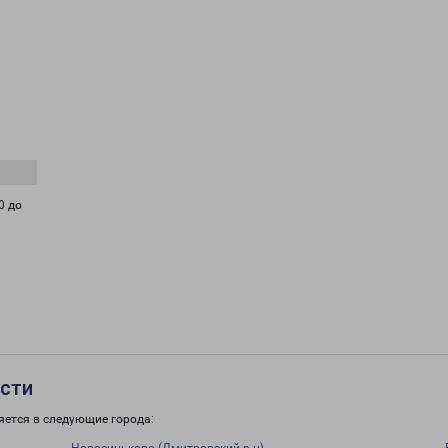
0 до
асти
яется в следующие города: