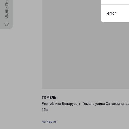
error
ГОМЕЛЬ
Республика Беларусь, г. Гомель,улица Хатаевича, д
15а
на карте