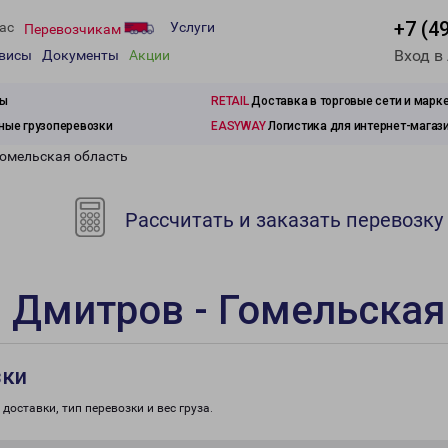
+7 (4
ас
Услуги
Перевозчикам
Вход в
рвисы
Документы
Акции
зы
RETAIL
Доставка в торговые сети и марк
ые грузоперевозки
EASYWAY
Логистика для интернет-магаз
Гомельская область
Рассчитать и заказать перевозку
 Дмитров - Гомельская
зки
доставки, тип перевозки и вес груза.