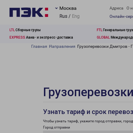
Москва
Адреса
О н
Rus /
Eng
Онлайн-се
LTL
Сборные грузы
FTL
Генеральные гру
EXPRESS
Авиа- и экспресс-доставка
GLOBAL
Международн
Главная
Направления
Грузоперевозки Дмитров - 
Грузоперевозки
Узнать тариф и срок перево
Чтобы узнать тариф, укажите город отправки, город 
Город отправки