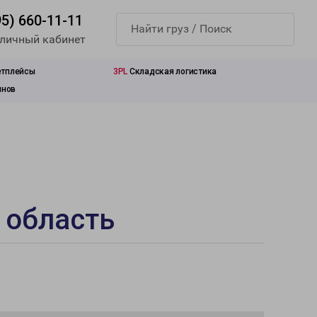
95) 660-11-11
 личный кабинет
етплейсы
3PL
Складская логистика
инов
 область