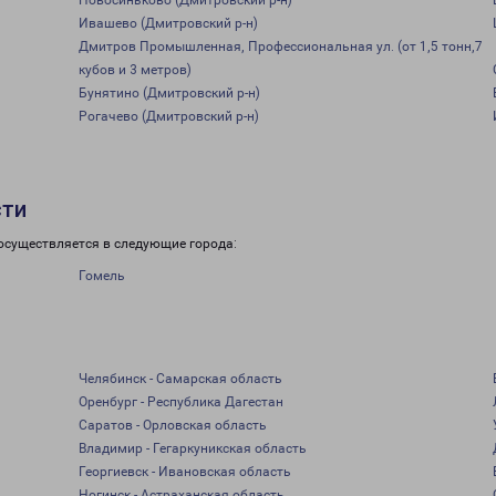
Новосиньково (Дмитровский р-н)
Ивашево (Дмитровский р-н)
Дмитров Промышленная, Профессиональная ул. (от 1,5 тонн,7
кубов и 3 метров)
Бунятино (Дмитровский р-н)
Рогачево (Дмитровский р-н)
сти
осуществляется в следующие города:
Гомель
Челябинск - Самарская область
Оренбург - Республика Дагестан
Саратов - Орловская область
Владимир - Гегаркуникская область
Георгиевск - Ивановская область
Ногинск - Астраханская область