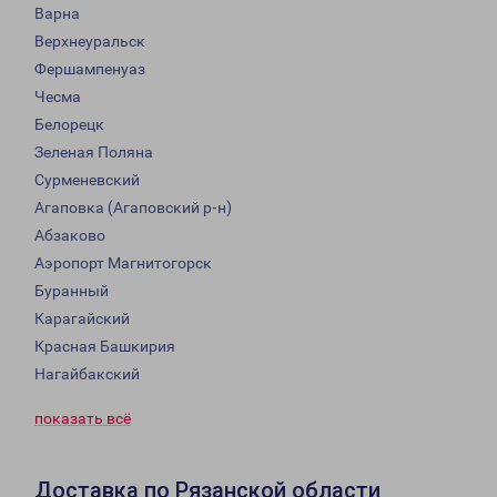
Варна
Верхнеуральск
Фершампенуаз
Чесма
Белорецк
Зеленая Поляна
Сурменевский
Агаповка (Агаповский р-н)
Абзаково
Аэропорт Магнитогорск
Буранный
Карагайский
Красная Башкирия
Нагайбакский
показать всё
Доставка по Рязанской области