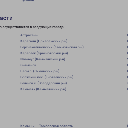
Чусовой
ласти
в осуществляется в следующие города:
Астрахань
Карагали (Приволжский р-н)
Верхнекалиновский (Камызякский р-н)
Караозек (Красноярский р-н)
Иванчуг (Камызякский р-н)
Знаменск
Басы с. (Лиманский р-н)
Волжский пос. (Енотаевский р-н)
Зеленга с. (Володарский р-н)
Камызяк (Камызякский р-н)
Камышин - Тамбовская область