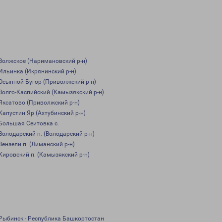
Волжское (Наримановский р-н)
Ильинка (Икрянинский р-н)
Осыпной Бугор (Приволжский р-н)
Волго-Каспийский (Камызякский р-н)
Яксатово (Приволжский р-н)
Капустин Яр (Ахтубинский р-н)
Большая Сеитовка с.
Володарский п. (Володарский р-н)
Зензели п. (Лиманский р-н)
Кировский п. (Камызякский р-н)
Рыбинск - Республика Башкортостан