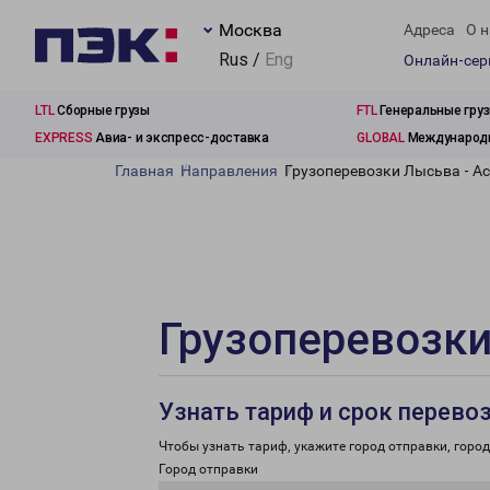
Москва
Адреса
О н
Rus /
Eng
Онлайн-се
LTL
Сборные грузы
FTL
Генеральные гру
EXPRESS
Авиа- и экспресс-доставка
GLOBAL
Международн
Главная
Направления
Грузоперевозки Лысьва - А
Грузоперевозки
Узнать тариф и срок перево
Чтобы узнать тариф, укажите город отправки, город 
Город отправки