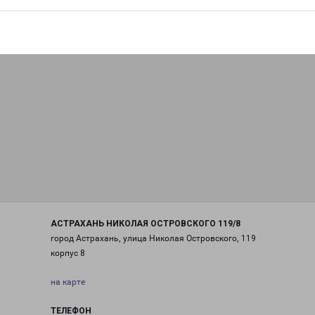
АСТРАХАНЬ НИКОЛАЯ ОСТРОВСКОГО 119/8
город Астрахань, улица Николая Островского, 119
корпус 8
на карте
ТЕЛЕФОН