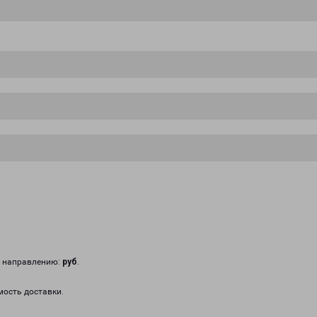
у направлению:
руб
.
мость доставки.