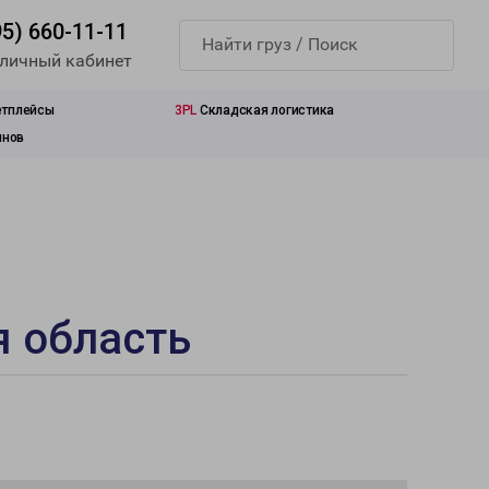
95) 660-11-11
 личный кабинет
етплейсы
3PL
Складская логистика
инов
я область