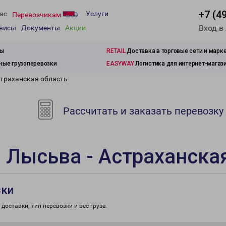
+7 (4
ас
Услуги
Перевозчикам
Вход в
рвисы
Документы
Акции
зы
RETAIL
Доставка в торговые сети и марк
ые грузоперевозки
EASYWAY
Логистика для интернет-магаз
страханская область
Рассчитать и заказать перевозку
 Лысьва - Астраханска
зки
доставки, тип перевозки и вес груза.