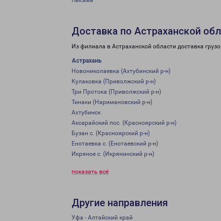
Лысьва
Доставка по Астраханской об
Из филиала в Астраханской области доставка грузо
Астрахань
Новониколаевка (Ахтубинский р-н)
Кулаковка (Приволжский р-н)
Три Протока (Приволжский р-н)
Тинаки (Наримановский р-н)
Ахтубинск
Аксарайский пос. (Красноярский р-н)
Бузан с. (Красноярский р-н)
Енотаевка с. (Енотаевский р-н)
Икряное с. (Икрянинский р-н)
показать всё
Другие направления
Уфа - Алтайский край