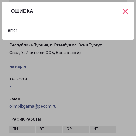
×
ОШИБКА
error
СТАМБУЛ ОЛИМПИК
Республика Турция, г. Стамбул ул. Эски Тургут
Озал, 8, Икителли ОСБ, Башакшехир
на карте
ТЕЛЕФОН
-
EMAIL
olimpikgama@pecom.ru
ГРАФИК РАБОТЫ