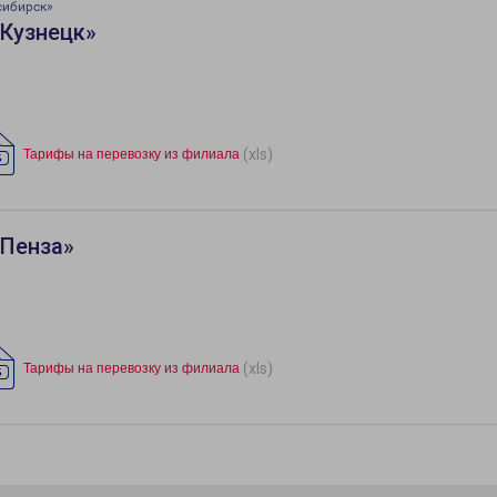
сибирск»
«Кузнецк»
(xls)
Тарифы на перевозку из филиала
«Пенза»
(xls)
Тарифы на перевозку из филиала