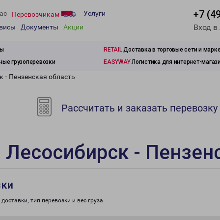
+7 (4
ас
Услуги
Перевозчикам
Вход в
рвисы
Документы
Акции
зы
RETAIL
Доставка в торговые сети и марк
ые грузоперевозки
EASYWAY
Логистика для интернет-магаз
к - Пензенская область
Рассчитать и заказать перевозку
 Лесосибирск - Пензен
зки
доставки, тип перевозки и вес груза.