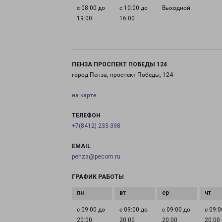
с 08:00 до
с 10:00 до
Выходной
19:00
16:00
ПЕНЗА ПРОСПЕКТ ПОБЕДЫ 124
город Пенза, проспект Победы, 124
на карте
ТЕЛЕФОН
+7(8412) 233-398
EMAIL
penza@pecom.ru
ГРАФИК РАБОТЫ
с 09:00 до
с 09:00 до
с 09:00 до
с 09:0
20:00
20:00
20:00
20:00