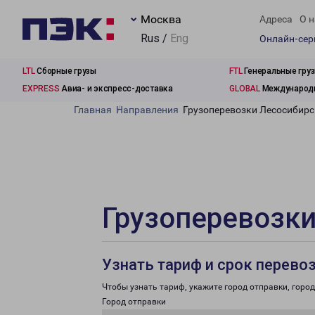
Москва
Адреса
О н
Rus /
Eng
Онлайн-се
LTL
Сборные грузы
FTL
Генеральные гру
EXPRESS
Авиа- и экспресс-доставка
GLOBAL
Международн
Главная
Направления
Грузоперевозки Лесосибирс
Грузоперевозки
Узнать тариф и срок перево
Чтобы узнать тариф, укажите город отправки, город 
Город отправки