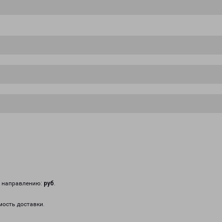
у направлению:
руб
.
мость доставки.