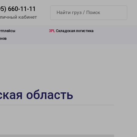
95) 660-11-11
 личный кабинет
етплейсы
3PL
Складская логистика
инов
ская область