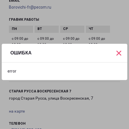
EMAIL
Borovichi-fr@pecom.ru
ГРАФИК РАБОТЫ
с 09:00 до
с 09:00 до
с 09:00 до
с 09:00 до
18:00
18:00
18:00
18:00
×
ОШИБКА
с 09:00 до
Выходной
Выходной
18:00
error
СТАРАЯ РУССА ВОСКРЕСЕНСКАЯ 7
город Старая Русса, улица Воскресенская, 7
на карте
ТЕЛЕФОН