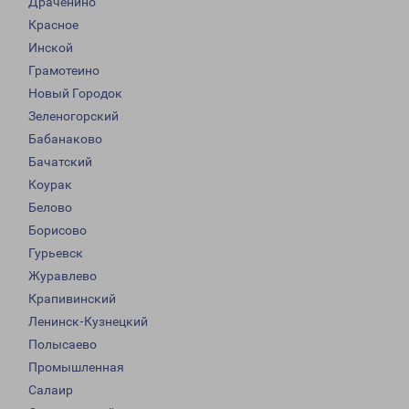
Драченино
Красное
Инской
Грамотеино
Новый Городок
Зеленогорский
Бабанаково
Бачатский
Коурак
Белово
Борисово
Гурьевск
Журавлево
Крапивинский
Ленинск-Кузнецкий
Полысаево
Промышленная
Салаир