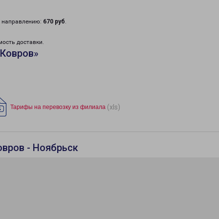
у направлению:
670 руб
.
мость доставки.
«Ковров»
(xls)
Тарифы на перевозку из филиала
овров - Ноябрьск