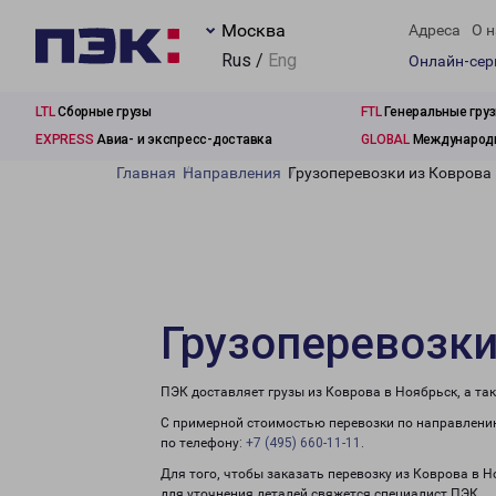
Москва
Адреса
О н
Rus /
Eng
Онлайн-се
LTL
Сборные грузы
FTL
Генеральные гру
EXPRESS
Авиа- и экспресс-доставка
GLOBAL
Международн
Главная
Направления
Грузоперевозки из Коврова
Грузоперевозки
ПЭК доставляет грузы из Коврова в Ноябрьск, а та
С примерной стоимостью перевозки по направлению
по телефону:
+7 (495) 660-11-11
.
Для того, чтобы заказать перевозку из Коврова в 
для уточнения деталей свяжется специалист ПЭК.