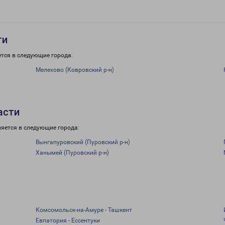
ти
тся в следующие города:
Мелехово (Ковровский р-н)
асти
ляется в следующие города:
Вынгапуровский (Пуровский р-н)
Ханымей (Пуровский р-н)
Комсомольск-на-Амуре - Ташкент
Евпатория - Ессентуки