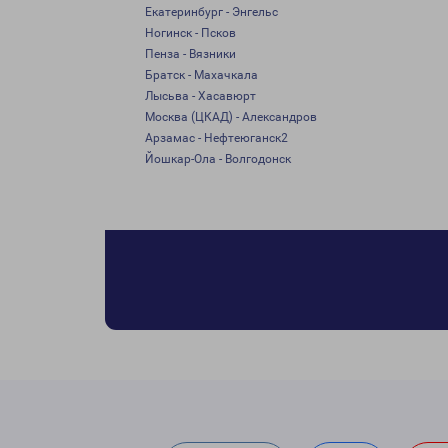
Екатеринбург - Энгельс
Ногинск - Псков
Пенза - Вязники
Братск - Махачкала
Лысьва - Хасавюрт
Москва (ЦКАД) - Александров
Арзамас - Нефтеюганск2
Йошкар-Ола - Волгодонск