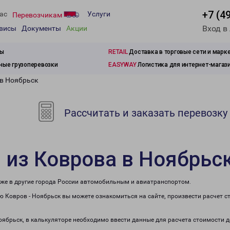
+7 (4
ас
Услуги
Перевозчикам
Вход в
рвисы
Документы
Акции
зы
RETAIL
Доставка в торговые сети и марк
ые грузоперевозки
EASYWAY
Логистика для интернет-магаз
 в Ноябрьск
Рассчитать и заказать перевозку
 из Коврова в Ноябрьс
кже в другие города России автомобильным и авиатранспортом.
 Ковров - Ноябрьск вы можете ознакомиться на сайте, произвести расчет 
Ноябрьск, в калькуляторе необходимо ввести данные для расчета стоимости д