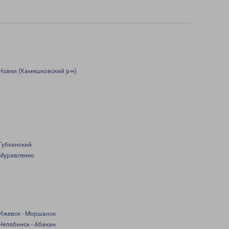
Новки (Камешковский р-н)
Губкинский
Муравленко
Ижевск - Моршанск
Челябинск - Абакан