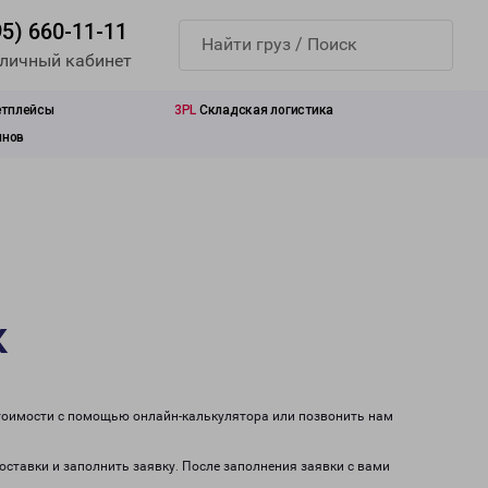
95) 660-11-11
 личный кабинет
етплейсы
3PL
Складская логистика
инов
к
стоимости с помощью онлайн-калькулятора или позвонить нам
оставки и заполнить заявку. После заполнения заявки с вами