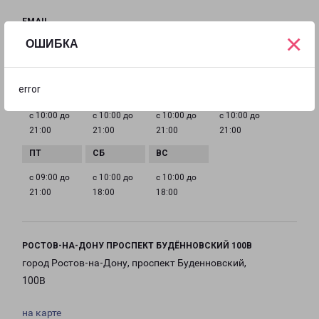
EMAIL
×
rostov@pecom.ru
ОШИБКА
ГРАФИК РАБОТЫ
error
с 10:00 до
с 10:00 до
с 10:00 до
с 10:00 до
21:00
21:00
21:00
21:00
с 09:00 до
с 10:00 до
с 10:00 до
21:00
18:00
18:00
РОСТОВ-НА-ДОНУ ПРОСПЕКТ БУДЁННОВСКИЙ 100В
город Ростов-на-Дону, проспект Буденновский,
100В
на карте