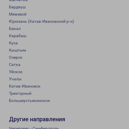
Бердяуш
Межевой
Юрюзань (Катав-Ивановский р-н)
Бакал
Карабаш
Куса
Кыштым
Озерск
Сатка
Уйское
Учалы
Катав-Ивановск
Трехгорный
Большеустьикинское
Другие направления
Череповец - Симферополь