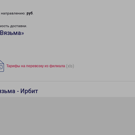
у направлению:
руб
.
мость доставки.
«Вязьма»
(xls)
Тарифы на перевозку из филиала
язьма - Ирбит