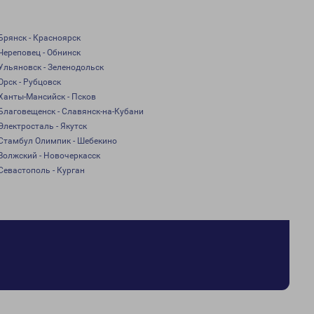
Брянск - Красноярск
Череповец - Обнинск
Ульяновск - Зеленодольск
Орск - Рубцовск
Ханты-Мансийск - Псков
Благовещенск - Славянск-на-Кубани
Электросталь - Якутск
Стамбул Олимпик - Шебекино
Волжский - Новочеркасск
Севастополь - Курган