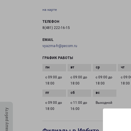
на карте
ТЕЛЕФОН
8(481) 222-16-15
EMAIL
vyazma-fr@pecom.ru
ГРАФИК РАБОТЫ
с 09:00 до
с 09:00 до
с 09:00 до
с 09:0
18:00
18:00
18:00
18:00
с 09:00 до
с 11:00 до
Выходной
18:00
16:00
Оцените нашу работу
Филиалы в Ирбите