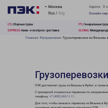
Москва
Адреса
О н
Rus /
Eng
Онлайн-се
LTL
Сборные грузы
FTL
Генеральные гру
EXPRESS
Авиа- и экспресс-доставка
GLOBAL
Международн
Главная
Направления
Грузоперевозки из Вязьмы 
Грузоперевозки
ПЭК доставляет грузы из Вязьмы в Ирбит, а также 
С примерной стоимостью перевозки по направлению
телефону:
+7 (495) 660-11-11
.
Для того, чтобы заказать перевозку из Вязьмы в И
уточнения деталей свяжется специалист ПЭК.