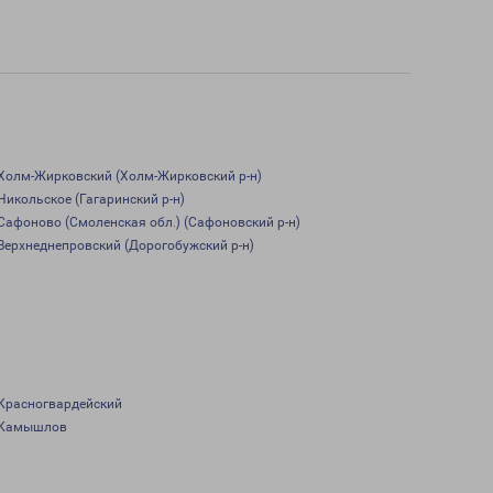
Холм-Жирковский (Холм-Жирковский р-н)
Никольское (Гагаринский р-н)
Сафоново (Смоленская обл.) (Сафоновский р-н)
Верхнеднепровский (Дорогобужский р-н)
Красногвардейский
Камышлов