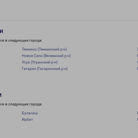
и
ся в следующие города:
Темкино (Темкинский р-н)
Новое Село (Вяземский р-н)
Угра (Угранский р-н)
Гагарин (Гагаринский р-н)
и
ся в следующие города:
Буланаш
Ирбит