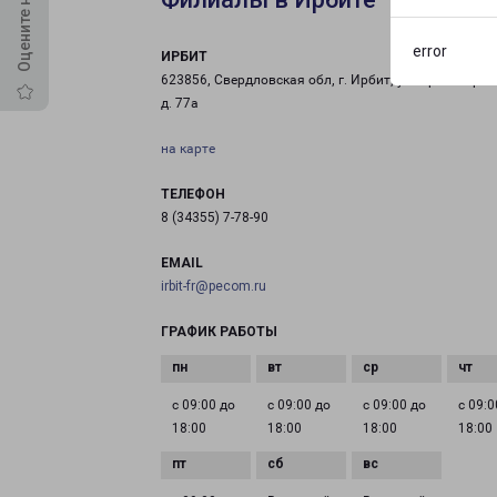
error
ИРБИТ
623856, Свердловская обл, г. Ирбит, ул. Пролетарск
д. 77а
на карте
ТЕЛЕФОН
8 (34355) 7-78-90
EMAIL
irbit-fr@pecom.ru
ГРАФИК РАБОТЫ
с 09:00 до
с 09:00 до
с 09:00 до
с 09:0
18:00
18:00
18:00
18:00