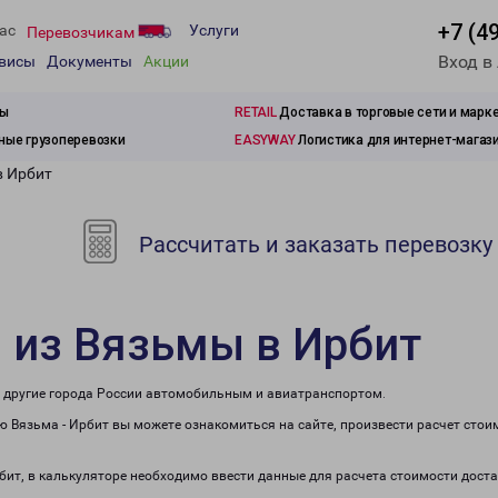
+7 (4
ас
Услуги
Перевозчикам
Вход в
рвисы
Документы
Акции
зы
RETAIL
Доставка в торговые сети и марк
ые грузоперевозки
EASYWAY
Логистика для интернет-магаз
в Ирбит
Рассчитать и заказать перевозку
 из Вязьмы в Ирбит
в другие города России автомобильным и авиатранспортом.
 Вязьма - Ирбит вы можете ознакомиться на сайте, произвести расчет сто
рбит, в калькуляторе необходимо ввести данные для расчета стоимости доста