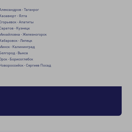
Александров - Таганрог
Хасавюрт - Ялта
Егорьевск - Апатиты
Саратов - Кузнецк
Михайловка - Железногорск
Хабаровск - Липецк
Минск - Калининград
Белгород - Выкса
Орск - Борисоглебск
Новороссийск - Сергиев Посад