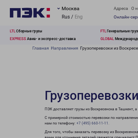
Москва
Адреса
О н
Rus /
Eng
Онлайн-се
LTL
Сборные грузы
FTL
Генеральные гру
EXPRESS
Авиа- и экспресс-доставка
GLOBAL
Международн
Главная
Направления
Грузоперевозки из Воскресе
Грузоперевозки
ПЭК доставляет грузы из Воскресенска в Ташкент, 
С примерной стоимостью перевозки по направлению
нам по телефону:
+7 (495) 660-11-11
.
Для того, чтобы заказать перевозку из Воскресенск
вами для уточнения деталей свяжется специалист 