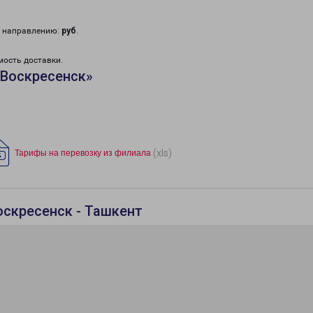
у направлению:
руб
.
мость доставки.
«Воскресенск»
(xls)
Тарифы на перевозку из филиала
оскресенск - Ташкент