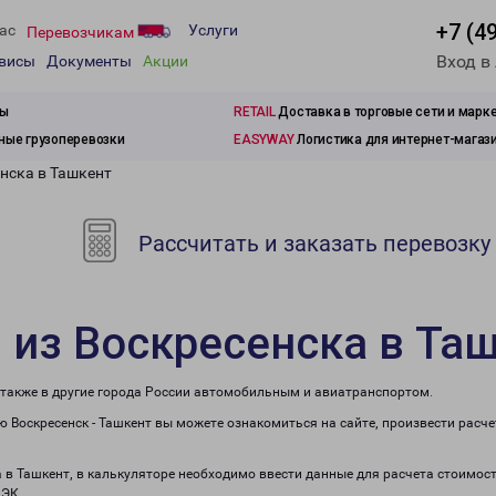
+7 (4
ас
Услуги
Перевозчикам
Вход в
рвисы
Документы
Акции
зы
RETAIL
Доставка в торговые сети и марк
ые грузоперевозки
EASYWAY
Логистика для интернет-магаз
нска в Ташкент
Рассчитать и заказать перевозку
 из Воскресенска в Та
а также в другие города России автомобильным и авиатранспортом.
 Воскресенск - Ташкент вы можете ознакомиться на сайте, произвести расч
а в Ташкент, в калькуляторе необходимо ввести данные для расчета стоимост
ПЭК.