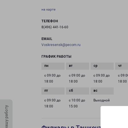
на карте
ТЕЛЕФОН
8(496) 441-16-60
EMAIL
Voskresensk@pecom.ru
ГРАФИК РАБОТЫ
с 09:00 до
с 09:00 до
с 09:00 до
с 09:0
18:00
18:00
18:00
18:00
с 09:00 до
с 10:00 до
Выходной
18:00
15:00
Оцените нашу работу
Филиалы в Ташкенте