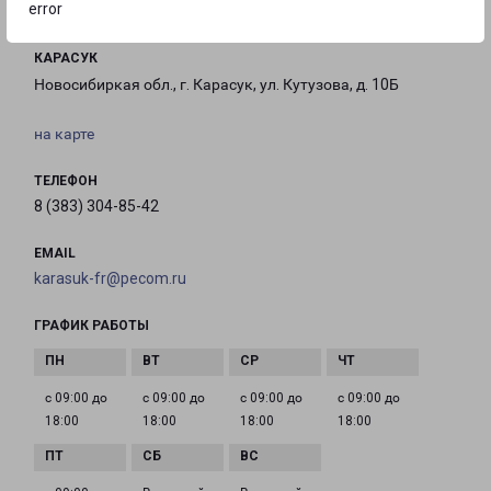
error
КАРАСУК
Новосибиркая обл., г. Карасук, ул. Кутузова, д. 10Б
на карте
ТЕЛЕФОН
8 (383) 304-85-42
EMAIL
karasuk-fr@pecom.ru
ГРАФИК РАБОТЫ
с 09:00 до
с 09:00 до
с 09:00 до
с 09:00 до
18:00
18:00
18:00
18:00