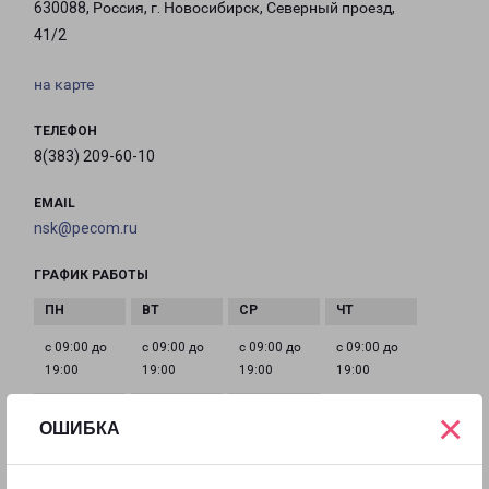
630088, Россия, г. Новосибирск, Северный проезд,
41/2
на карте
ТЕЛЕФОН
8(383) 209-60-10
EMAIL
nsk@pecom.ru
ГРАФИК РАБОТЫ
с 09:00 до
с 09:00 до
с 09:00 до
с 09:00 до
19:00
19:00
19:00
19:00
×
ОШИБКА
с 09:00 до
Выходной
Выходной
19:00