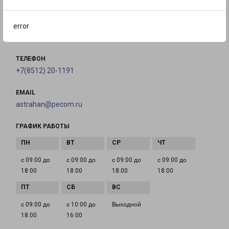
АСТРАХАНЬ
Россия, Астрахань, улица Рождественского, 17
error
на карте
ТЕЛЕФОН
+7(8512) 20-1191
EMAIL
astrahan@pecom.ru
ГРАФИК РАБОТЫ
с 09:00 до
с 09:00 до
с 09:00 до
с 09:00 до
18:00
18:00
18:00
18:00
с 09:00 до
с 10:00 до
Выходной
18:00
16:00