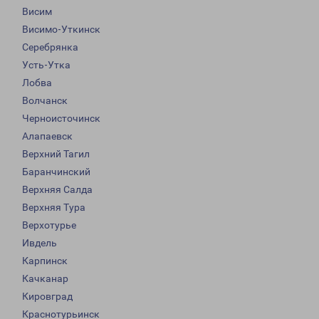
Висим
Висимо-Уткинск
Серебрянка
Усть-Утка
Лобва
Волчанск
Черноисточинск
Алапаевск
Верхний Тагил
Баранчинский
Верхняя Салда
Верхняя Тура
Верхотурье
Ивдель
Карпинск
Качканар
Кировград
Краснотурьинск