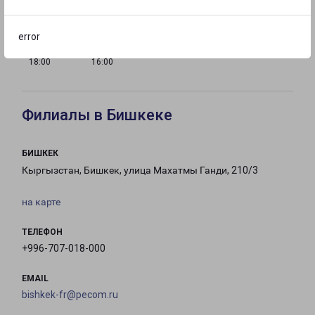
18:00
18:00
18:00
18:00
error
с 09:00 до
с 10:00 до
Выходной
18:00
16:00
Филиалы в Бишкеке
БИШКЕК
Кыргызстан, Бишкек, улица Махатмы Ганди, 210/3
на карте
ТЕЛЕФОН
+996-707-018-000
EMAIL
bishkek-fr@pecom.ru