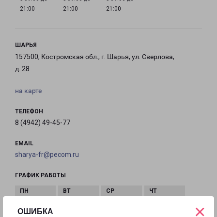
21:00
21:00
21:00
ШАРЬЯ
157500, Костромская обл., г. Шарья, ул. Сверлова,
д. 28
на карте
ТЕЛЕФОН
8 (4942) 49-45-77
EMAIL
sharya-fr@pecom.ru
ГРАФИК РАБОТЫ
×
с 09:00 до
с 09:00 до
с 09:00 до
с 09:00 до
ОШИБКА