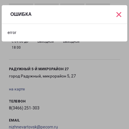
×
ОШИБКА
с 09:00 до
с 09:00 до
с 09:00 до
с 09:00 до
18:00
18:00
18:00
18:00
error
с 09:00 до
Выходной
Выходной
18:00
РАДУЖНЫЙ 5-Й МИКРОРАЙОН 27
город Радужный, микрорайон 5, 27
на карте
ТЕЛЕФОН
8(3466) 251-303
EMAIL
nizhnevartovsk@pecom.ru