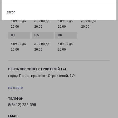
ГРАФИК РАБОТЫ
error
с 09:00 до
с 09:00 до
с 09:00 до
с 09:00 до
20:00
20:00
20:00
20:00
с 09:00 до
с 09:00 до
с 09:00 до
20:00
20:00
20:00
ПЕНЗА ПРОСПЕКТ СТРОИТЕЛЕЙ 174
город Пенза, проспект Строителей, 174
на карте
ТЕЛЕФОН
8(8412) 233-398
EMAIL