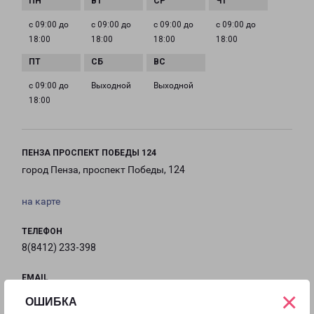
с 09:00 до
с 09:00 до
с 09:00 до
с 09:00 до
18:00
18:00
18:00
18:00
с 09:00 до
Выходной
Выходной
18:00
ПЕНЗА ПРОСПЕКТ ПОБЕДЫ 124
город Пенза, проспект Победы, 124
на карте
ТЕЛЕФОН
8(8412) 233-398
EMAIL
×
penza@pecom.ru
ОШИБКА