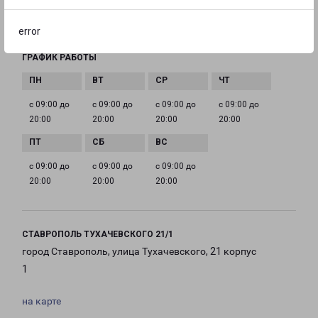
EMAIL
stavropol@pecom.ru
error
ГРАФИК РАБОТЫ
с 09:00 до
с 09:00 до
с 09:00 до
с 09:00 до
20:00
20:00
20:00
20:00
с 09:00 до
с 09:00 до
с 09:00 до
20:00
20:00
20:00
СТАВРОПОЛЬ ТУХАЧЕВСКОГО 21/1
город Ставрополь, улица Тухачевского, 21 корпус
1
на карте