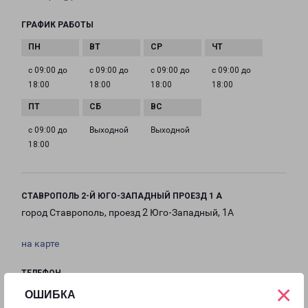
ГРАФИК РАБОТЫ
с 09:00 до
с 09:00 до
с 09:00 до
с 09:00 до
18:00
18:00
18:00
18:00
с 09:00 до
Выходной
Выходной
18:00
СТАВРОПОЛЬ 2-Й ЮГО-ЗАПАДНЫЙ ПРОЕЗД 1 А
город Ставрополь, проезд 2 Юго-Западный, 1А
на карте
ТЕЛЕФОН
×
8(8652) 990-999
ОШИБКА