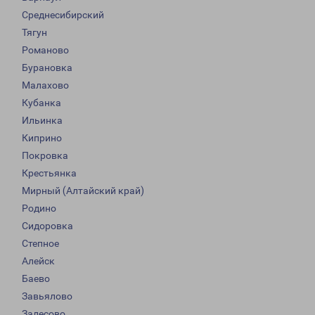
Среднесибирский
Тягун
Романово
Бурановка
Малахово
Кубанка
Ильинка
Киприно
Покровка
Крестьянка
Мирный (Алтайский край)
Родино
Сидоровка
Степное
Алейск
Баево
Завьялово
Залесово