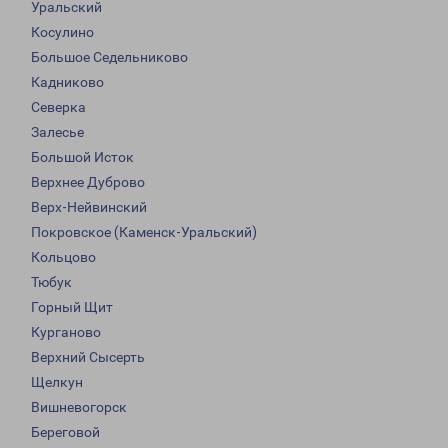
Уральский
Косулино
Большое Седельниково
Кадниково
Северка
Залесье
Большой Исток
Верхнее Дуброво
Верх-Нейвинский
Покровское (Каменск-Уральский)
Кольцово
Тюбук
Горный Щит
Курганово
Верхний Сысерть
Щелкун
Вишневогорск
Береговой