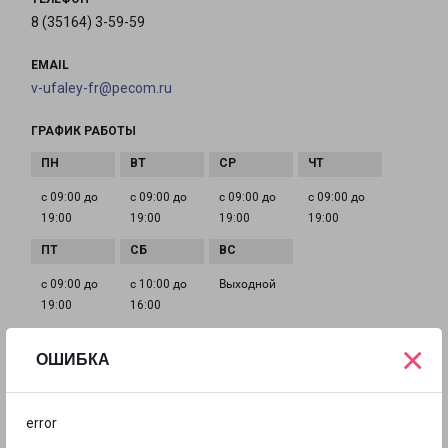
8 (35164) 3-59-59
EMAIL
v-ufaley-fr@pecom.ru
ГРАФИК РАБОТЫ
с 09:00 до
с 09:00 до
с 09:00 до
с 09:00 до
19:00
19:00
19:00
19:00
с 09:00 до
с 10:00 до
Выходной
19:00
16:00
×
ОШИБКА
ЕКАТЕРИНБУРГ АКАДЕМИКА ШВАРЦА 17
Россия, Свердловская область, город
error
Екатеринбург, Чкаловский район, улица