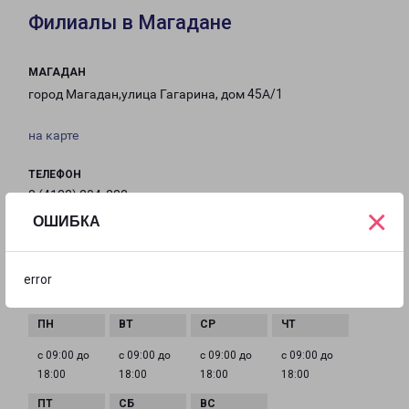
Филиалы в Магадане
МАГАДАН
город Магадан,улица Гагарина, дом 45А/1
на карте
ТЕЛЕФОН
8 (4132) 204-233
×
ОШИБКА
EMAIL
magadan-fr@pecom.ru
error
ГРАФИК РАБОТЫ
с 09:00 до
с 09:00 до
с 09:00 до
с 09:00 до
18:00
18:00
18:00
18:00