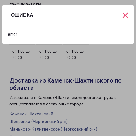
ГРАФИК РАБОТЫ
×
ОШИБКА
с 11:00 до
с 11:00 до
с 11:00 до
с 11:00 до
20:00
20:00
20:00
20:00
error
с 11:00 до
с 11:00 до
с 11:00 до
20:00
20:00
20:00
Доставка из Каменск-Шахтинского по
области
Из филиала в Каменск-Шахтинском доставка грузов
осуществляется в следующие города:
Каменск-Шахтинский
Щедровка (Чертковский р-н)
Маньково-Калитвенское (Чертковский р-н)