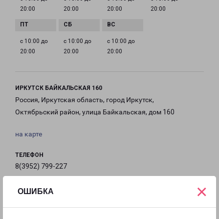
20:00
20:00
20:00
20:00
с 10:00 до
с 10:00 до
с 10:00 до
20:00
20:00
20:00
ИРКУТСК БАЙКАЛЬСКАЯ 160
Россия, Иркутская область, город Иркутск,
Октябрьский район, улица Байкальская, дом 160
на карте
ТЕЛЕФОН
8(3952) 799-227
×
EMAIL
ОШИБКА
irkutsk@pecom.ru