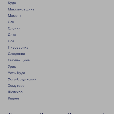
Куда
Максимовщина
Мамоны
Оек
Олонки
Олха
Оса
Пивовариха
Слюдянка
Смоленщина
Урик
Усть-Куда
Усть-Ордынский
Хомутово
Шелехов
Кырен