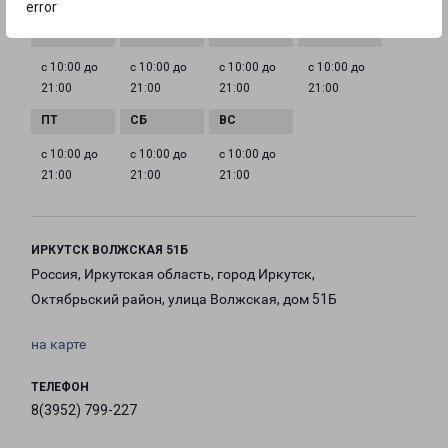
ГРАФИК РАБОТЫ
error
с 10:00 до
с 10:00 до
с 10:00 до
с 10:00 до
21:00
21:00
21:00
21:00
с 10:00 до
с 10:00 до
с 10:00 до
21:00
21:00
21:00
ИРКУТСК ВОЛЖСКАЯ 51Б
Россия, Иркутская область, город Иркутск,
Октябрьский район, улица Волжская, дом 51Б
на карте
ТЕЛЕФОН
8(3952) 799-227