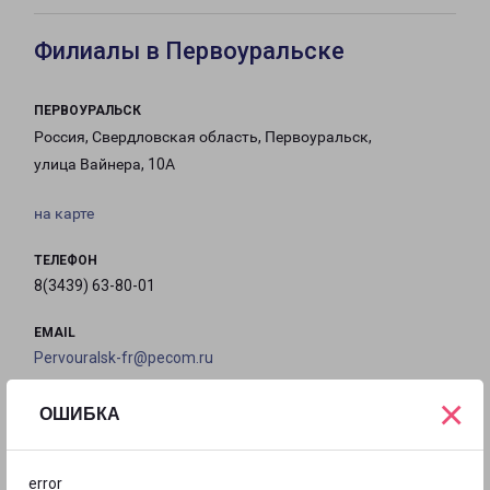
Филиалы в Первоуральске
ПЕРВОУРАЛЬСК
Россия, Свердловская область, Первоуральск,
улица Вайнера, 10А
на карте
ТЕЛЕФОН
8(3439) 63-80-01
EMAIL
Pervouralsk-fr@pecom.ru
×
ГРАФИК РАБОТЫ
ОШИБКА
с 09:00 до
с 09:00 до
с 09:00 до
с 09:00 до
error