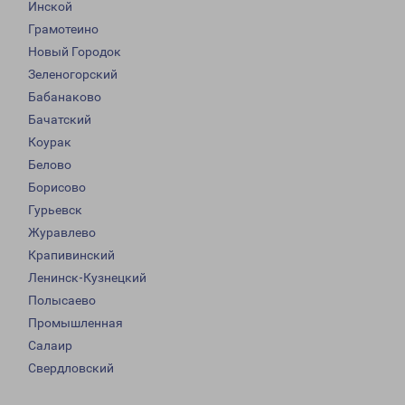
Инской
Грамотеино
Новый Городок
Зеленогорский
Бабанаково
Бачатский
Коурак
Белово
Борисово
Гурьевск
Журавлево
Крапивинский
Ленинск-Кузнецкий
Полысаево
Промышленная
Салаир
Свердловский