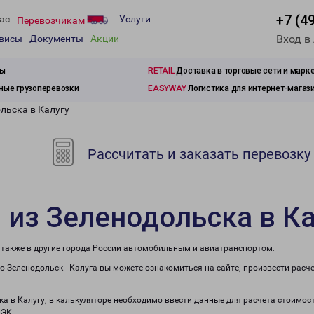
+7 (4
ас
Услуги
Перевозчикам
Вход в
рвисы
Документы
Акции
зы
RETAIL
Доставка в торговые сети и марк
ые грузоперевозки
EASYWAY
Логистика для интернет-магаз
льска в Калугу
Рассчитать и заказать перевозку
 из Зеленодольска в К
а также в другие города России автомобильным и авиатранспортом.
 Зеленодольск - Калуга вы можете ознакомиться на сайте, произвести расч
ка в Калугу, в калькуляторе необходимо ввести данные для расчета стоимос
ПЭК.