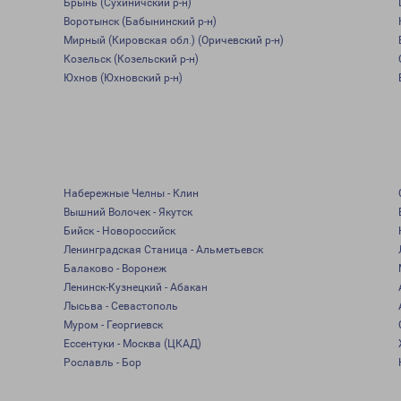
Брынь (Сухиничский р-н)
Воротынск (Бабынинский р-н)
Мирный (Кировская обл.) (Оричевский р-н)
Козельск (Козельский р-н)
Юхнов (Юхновский р-н)
Набережные Челны - Клин
Вышний Волочек - Якутск
Бийск - Новороссийск
Ленинградская Станица - Альметьевск
Балаково - Воронеж
Ленинск-Кузнецкий - Абакан
Лысьва - Севастополь
Муром - Георгиевск
Ессентуки - Москва (ЦКАД)
Рославль - Бор