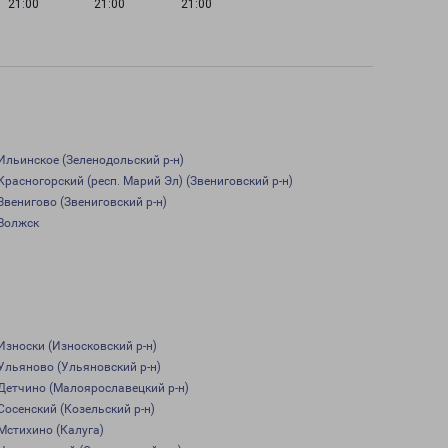
21:00
21:00
21:00
Ильинское (Зеленодольский р-н)
Красногорский (респ. Марий Эл) (Звениговский р-н)
Звенигово (Звениговский р-н)
Волжск
Износки (Износковский р-н)
Ульяново (Ульяновский р-н)
Детчино (Малоярославецкий р-н)
Сосенский (Козельский р-н)
Мстихино (Калуга)