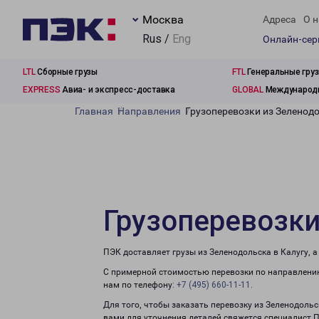
Москва
Адреса
О н
Rus /
Eng
Онлайн-се
LTL
Сборные грузы
FTL
Генеральные гру
EXPRESS
Авиа- и экспресс-доставка
GLOBAL
Международн
Главная
Направления
Грузоперевозки из Зеленодо
Грузоперевозки
ПЭК доставляет грузы из Зеленодольска в Калугу, 
С примерной стоимостью перевозки по направлению
нам по телефону:
+7 (495) 660-11-11
.
Для того, чтобы заказать перевозку из Зеленодольс
вами для уточнения деталей свяжется специалист 