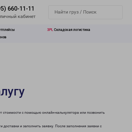
95) 660-11-11
 личный кабинет
етплейсы
3PL
Складская логистика
инов
алугу
ет стоимости с помощью онлайн-калькулятора или позвонить
ти доставки и заполнить заявку. После заполнения заявки с