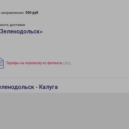
у направлению:
500 руб
.
мость доставки.
«Зеленодольск»
(xls)
Тарифы на перевозку из филиала
еленодольск - Калуга