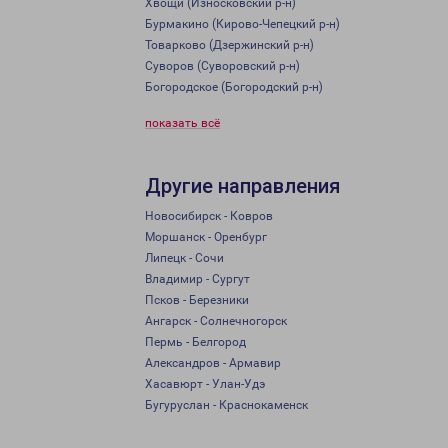
Хвощи (Износковский р-н)
Бурмакино (Кирово-Чепецкий р-н)
Товарково (Дзержинский р-н)
Суворов (Суворовский р-н)
Богородское (Богородский р-н)
показать всё
Другие направления
Новосибирск - Ковров
Моршанск - Оренбург
Липецк - Сочи
Владимир - Сургут
Псков - Березники
Ангарск - Солнечногорск
Пермь - Белгород
Александров - Армавир
Хасавюрт - Улан-Удэ
Бугуруслан - Краснокаменск