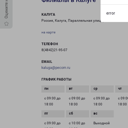
error
КАЛУГА
Россия, Калуга, Параллельная улица, 11с22
на карте
ТЕЛЕФОН
8(4842)21-95-07
EMAIL
kaluga@pecom.ru
ГРАФИК РАБОТЫ
с 09:00 до
с 09:00 до
с 09:00 до
с 09:0
18:00
18:00
18:00
18:00
с 09:00 до
с 10:00 до
Выходной