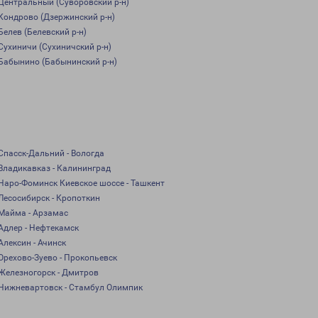
Центральный (Суворовский р-н)
Кондрово (Дзержинский р-н)
Белев (Белевский р-н)
Сухиничи (Сухиничский р-н)
Бабынино (Бабынинский р-н)
Спасск-Дальний - Вологда
Владикавказ - Калининград
Наро-Фоминск Киевское шоссе - Ташкент
Лесосибирск - Кропоткин
Майма - Арзамас
Адлер - Нефтекамск
Алексин - Ачинск
Орехово-Зуево - Прокопьевск
Железногорск - Дмитров
Нижневартовск - Стамбул Олимпик