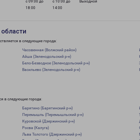
с 09:00 до
с 10:00 до
Выходной
18:00
14:00
 области
ствляется в следующие города:
Часовенная (Волжский район)
Айша (Зеленодольский р-н)
Бело-Безводное (Зеленодольский р-н)
Васильево (Зеленодольский р-н)
ся в следующие города:
Барятино (Барятинский р-н)
Перемышль (Перемышльский р-н)
Куровской (Дзержинский р-н)
Росва (Калуга)
Льва Толстого (Дзержинский р-н)