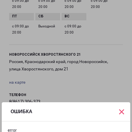
с 09:00 до
с 09:00 до
с 09:00 до
с 09:00 до
20:00
20:00
20:00
20:00
с 09:00 до
Выходной
с 09:00 до
20:00
20:00
НОВОРОССИЙСК ХВОРОСТЯНСКОГО 21
Россия, Краснодарский край, город Новороссийск,
улица Хворостянского, дом 21
на карте
ТЕЛЕФОН
8(8617) 306-373
×
ОШИБКА
EMAIL
novoross@pecom.ru
error