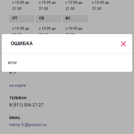
с 10:00 до
с 10:00 до
с 10:00 до
с 10:00 до
21:00
21:00
21:00
21:00
с 10:00 до
с 10:00 до
с 10:00 до
21:00
21:00
21:00
×
ОШИБКА
МИРНЫЙ
error
Архангельская область, г.Мирный, ул. Строителей,
д. 5
на карте
ТЕЛЕФОН
8 (911) 554-27-27
EMAIL
mirny-fr@pecom.ru