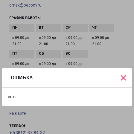
omsk@pecom.ru
ГРАФИК РАБОТЫ
с 09:00 до
с 09:00 до
с 09:00 до
с 09:00 до
21:00
21:00
21:00
21:00
с 09:00 до
с 09:00 до
с 09:00 до
21:00
21:00
21:00
×
ОШИБКА
ОМСК ПРОИЗВОДСТВЕННАЯ
error
Россия, Омск, улица 2-я Производственная, 41 Б
на карте
ТЕЛЕФОН
+7(3812) 37-84-32