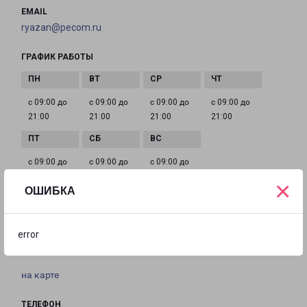
EMAIL
ryazan@pecom.ru
ГРАФИК РАБОТЫ
с 09:00 до
с 09:00 до
с 09:00 до
с 09:00 до
21:00
21:00
21:00
21:00
с 09:00 до
с 09:00 до
с 09:00 до
21:00
21:00
21:00
×
ОШИБКА
РЯЗАНЬ НАРОДНЫЙ БУЛЬВАР 9
error
город Рязань, бульвар Народный, 9
на карте
ТЕЛЕФОН