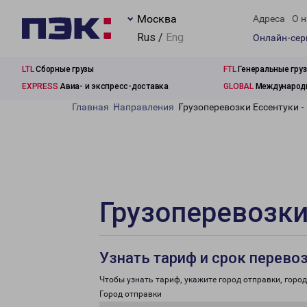
Москва
Адреса
О н
Rus /
Eng
Онлайн-се
LTL
Сборные грузы
FTL
Генеральные гру
EXPRESS
Авиа- и экспресс-доставка
GLOBAL
Международн
Главная
Направления
Грузоперевозки Ессентуки -
Грузоперевозки
Узнать тариф и срок перево
Чтобы узнать тариф, укажите город отправки, город 
Город отправки