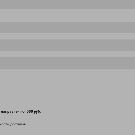
у направлению:
500 руб
.
мость доставки.