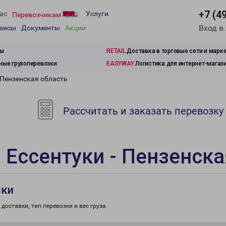
+7 (4
ас
Услуги
Перевозчикам
Вход в
рвисы
Документы
Акции
зы
RETAIL
Доставка в торговые сети и марк
ые грузоперевозки
EASYWAY
Логистика для интернет-магаз
 Пензенская область
Рассчитать и заказать перевозку
 Ессентуки - Пензенска
зки
доставки, тип перевозки и вес груза.