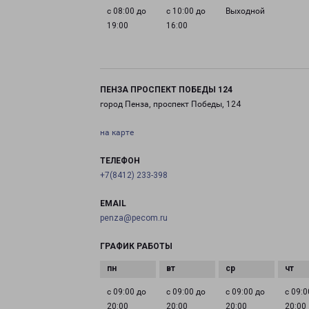
с 08:00 до
с 10:00 до
Выходной
19:00
16:00
ПЕНЗА ПРОСПЕКТ ПОБЕДЫ 124
город Пенза, проспект Победы, 124
на карте
ТЕЛЕФОН
+7(8412) 233-398
EMAIL
penza@pecom.ru
ГРАФИК РАБОТЫ
с 09:00 до
с 09:00 до
с 09:00 до
с 09:0
20:00
20:00
20:00
20:00