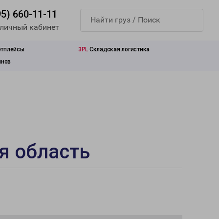
95) 660-11-11
 личный кабинет
етплейсы
3PL
Складская логистика
инов
я область