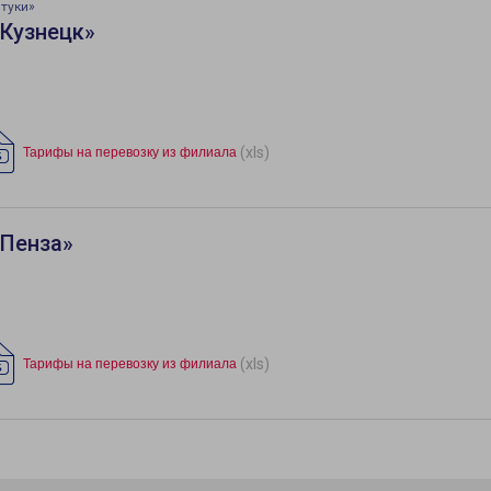
туки»
«Кузнецк»
(xls)
Тарифы на перевозку из филиала
«Пенза»
(xls)
Тарифы на перевозку из филиала