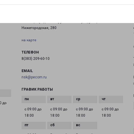
НОВОСИБИРСК ЮГ
Россия, городской округ Новосибирск, улица
Нижегородская, 280
на карте
ТЕЛЕФОН
8(383) 209-60-10
EMAIL
nsk@pecom.ru
ГРАФИК РАБОТЫ
0 до
с 09:00 до
с 09:00 до
с 09:00 до
с 09:00 до
18:00
18:00
18:00
18:00