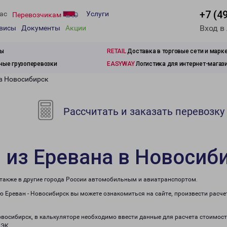
+7 (4
ас
Услуги
Перевозчикам
Вход в
рвисы
Документы
Акции
зы
RETAIL
Доставка в торговые сети и марк
ые грузоперевозки
EASYWAY
Логистика для интернет-магаз
 в Новосибирск
Рассчитать и заказать перевозку
 из Еревана в Новосиб
 также в другие города России автомобильным и авиатранспортом.
 Ереван - Новосибирск вы можете ознакомиться на сайте, произвести расч
овосибирск, в калькуляторе необходимо ввести данные для расчета стоимост
ПЭК.