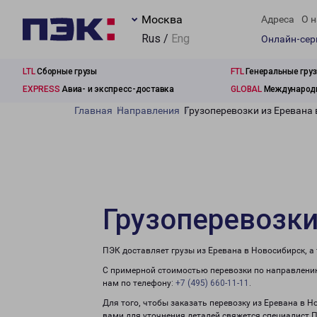
Москва
Адреса
О н
Rus /
Eng
Онлайн-се
LTL
Сборные грузы
FTL
Генеральные гру
EXPRESS
Авиа- и экспресс-доставка
GLOBAL
Международн
Главная
Направления
Грузоперевозки из Еревана
Грузоперевозки
ПЭК доставляет грузы из Еревана в Новосибирск, а
С примерной стоимостью перевозки по направлению
нам по телефону:
+7 (495) 660-11-11
.
Для того, чтобы заказать перевозку из Еревана в Н
вами для уточнения деталей свяжется специалист 