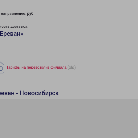
у направлению:
руб
.
мость доставки.
«Ереван»
(xls)
Тарифы на перевозку из филиала
реван - Новосибирск