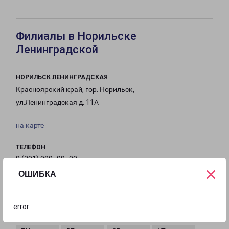
Филиалы в Норильске
Ленинградской
НОРИЛЬСК ЛЕНИНГРАДСКАЯ
Красноярский край, гор. Норильск,
ул.Ленинградская д. 11А
на карте
ТЕЛЕФОН
8 (391) 989 -98 -00
×
ОШИБКА
EMAIL
Norilsk-fr01@pecom.ru
error
ГРАФИК РАБОТЫ