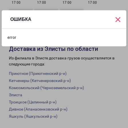
17:00
17:00
17:00
17:00
×
ОШИБКА
с 08:00 до
Выходной
Выходной
17:00
error
Доставка из Элисты по области
Из филиала в Элисте доставка грузов осуществляется в
следующие города:
Приютное (Приютненский р-н)
Кетченеры (Кетченеровский р-н)
Комсомольский (Черноземельский р-н)
Элиста
Троицкое (Целинный р-н)
Дивное (Апанасенковский р-н)
Яшкуль (Яшкульский р-н)