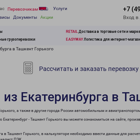
+7 (4
ас
Услуги
Перевозчикам
Вход в
рвисы
Документы
Акции
зы
RETAIL
Доставка в торговые сети и марк
ые грузоперевозки
EASYWAY
Логистика для интернет-магаз
бурга в Ташкент Горького
Рассчитать и заказать перевозку
 из Екатеринбурга в Та
Горького, а также в другие города России автомобильным и авиатранспортом
 Екатеринбург - Ташкент Горького вы можете ознакомиться на сайте, произ
га в Ташкент Горького, в калькуляторе необходимо ввести данные для расче
циалист ПЭК.