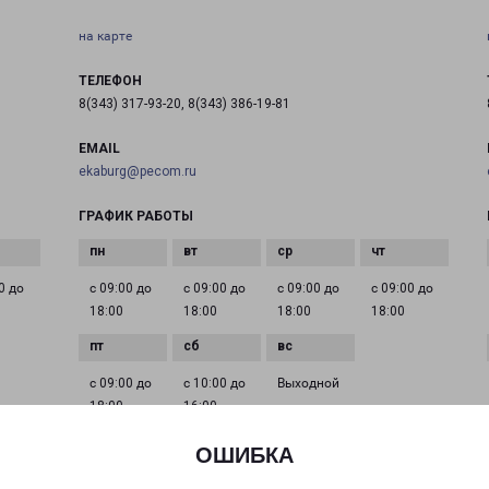
на карте
ТЕЛЕФОН
8(343) 317-93-20, 8(343) 386-19-81
EMAIL
ekaburg@pecom.ru
ГРАФИК РАБОТЫ
0 до
с 09:00 до
с 09:00 до
с 09:00 до
с 09:00 до
18:00
18:00
18:00
18:00
с 09:00 до
с 10:00 до
Выходной
18:00
16:00
ОШИБКА
ЕКАТЕРИНБУРГ АКАДЕМИКА ШВАРЦА 17