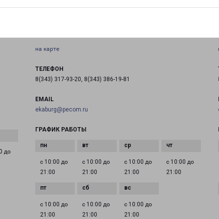
Россия, Свердловская область, город Екатеринбург,
Чкаловский район, улица Академика Шварца, строение
17
на карте
ТЕЛЕФОН
8(343) 317-93-20, 8(343) 386-19-81
EMAIL
ekaburg@pecom.ru
ГРАФИК РАБОТЫ
0 до
с 10:00 до
с 10:00 до
с 10:00 до
с 10:00 до
21:00
21:00
21:00
21:00
с 10:00 до
с 10:00 до
с 10:00 до
21:00
21:00
21:00