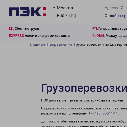
Москва
Адреса
О н
Rus /
Eng
Онлайн-се
LTL
Сборные грузы
FTL
Генеральные гру
EXPRESS
Авиа- и экспресс-доставка
GLOBAL
Международн
Главная
Направления
Грузоперевозки из Екатерин
Грузоперевозки
ПЭК доставляет грузы из Екатеринбурга в Ташкент 
С примерной стоимостью перевозки по направлению
позвонить нам по телефону:
+7 (495) 660-11-11
.
Для того, чтобы заказать перевозку из Екатеринбур
заявки с вами для уточнения деталей свяжется спе