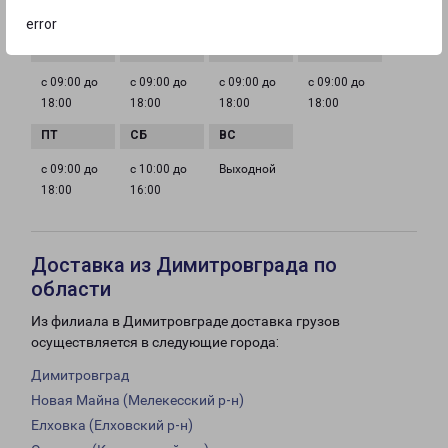
ГРАФИК РАБОТЫ
error
с 09:00 до
с 09:00 до
с 09:00 до
с 09:00 до
18:00
18:00
18:00
18:00
с 09:00 до
с 10:00 до
Выходной
18:00
16:00
Доставка из Димитровграда по
области
Из филиала в Димитровграде доставка грузов
осуществляется в следующие города:
Димитровград
Новая Майна (Мелекесский р-н)
Елховка (Елховский р-н)