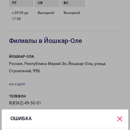
с 09:00 до
Выходной
Выходной
17:00
Филиалы в Йошкар-Оле
ЙОШКАР-ОЛА
Россия, Республика Марий Эл, Йошкар-Ола, улица
Строителей, 99Б
на карте
ТЕЛЕФОН
8(8362) 49-50-01
×
EMAIL
ОШИБКА
io@pecom.ru